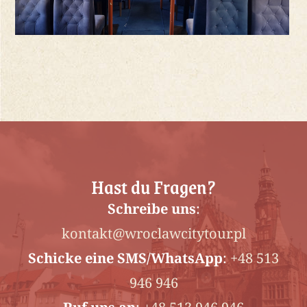
Hast du Fragen?
Schreibe uns
:
kontakt@wroclawcitytour.pl
Schicke
eine SMS/WhatsApp
:
+48 513
946 946