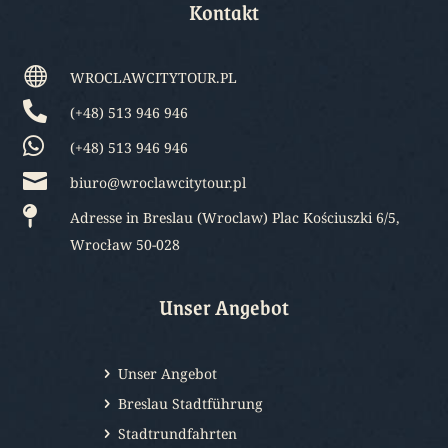
Kontakt

WROCLAWCITYTOUR.PL

(+48) 513 946 946

(+48) 513 946 946

biuro@wroclawcitytour.pl

Adresse in Breslau (Wroclaw) Plac Kościuszki 6/5,
Wrocław 50-028
Unser Angebot
Unser Angebot
Breslau Stadtführung
Stadtrundfahrten