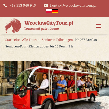
+48 513 946 946
kontakt@wroclawcitytour.pl
Startseite
-
Alle Touren
-
Senioren-Führungen
- Nr 027 Breslau
Senioren-Tour (Kleingruppen bis 15 Pers.) 3 h