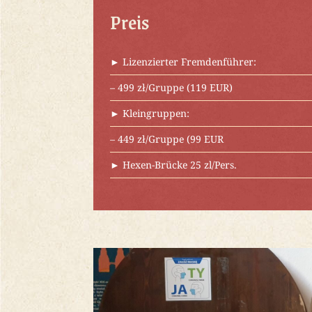
Preis
► Lizenzierter Fremdenführer:
– 499 zł/Gruppe (119 EUR)
► Kleingruppen:
– 449 zł/Gruppe (99 EUR
► Hexen-Brücke 25 zl/Pers.