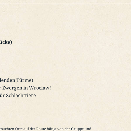
ücke)
allenden Türme)
er Zwergen in Wroclaw!
ür Schlachttiere
esuchten Orte auf der Route hängt von der Gruppe und