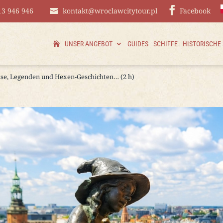
13 946 946
kontakt@wroclawcitytour.pl
Facebook
UNSER ANGEBOT
GUIDES
SCHIFFE
HISTORISCHE
sse, Legenden und Hexen-Geschichten… (2 h)