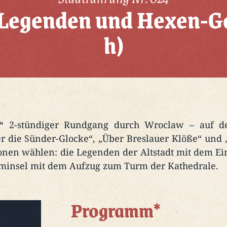
 Legenden und Hexen-Ge
h)
“
2-stündiger Rundgang durch Wroclaw – auf d
r die Sünder-Glocke“, „Über Breslauer Klöße“ und 
onen wählen: die Legenden der Altstadt mit dem E
minsel mit dem Aufzug zum Turm der Kathedrale.
Programm*