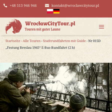
+48 513 946 946
kontakt@wroclawcitytour.pl
Startseite
-
Alle Touren
-
Stadtrundfahrten mit Guide
- Nr 015D
„Festung Breslau 1945“ E-Bus-Rundfahrt (2 h)