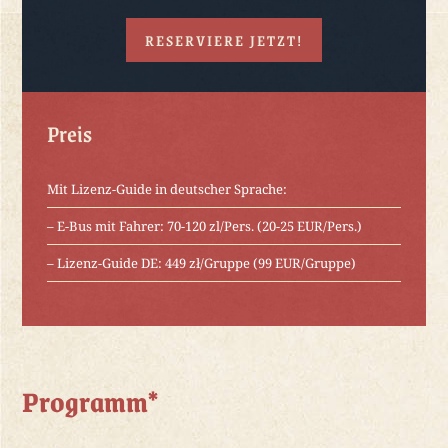
RESERVIERE JETZT!
Preis
Mit Lizenz-Guide in deutscher Sprache:
– E-Bus mit Fahrer: 70-120 zl/Pers. (20-25 EUR/Pers.)
– Lizenz-Guide DE: 449 zł/Gruppe (99 EUR/Gruppe)
Programm*