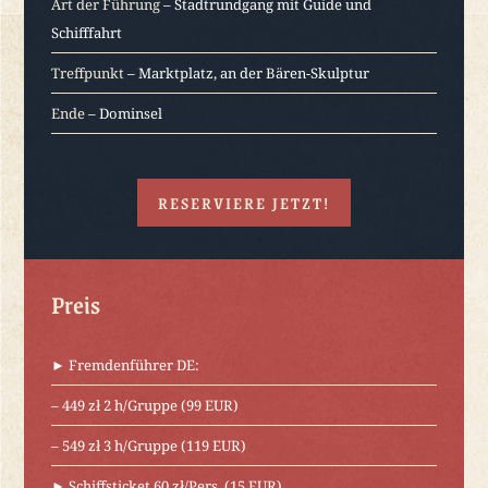
Art der Führung
– Stadtrundgang mit Guide und
Schifffahrt
Treffpunkt
– Marktplatz, an der Bären-Skulptur
Ende
– Dominsel
RESERVIERE JETZT!
Preis
► Fremdenführer DE:
– 449 zł 2 h/Gruppe (99 EUR)
– 549 zł 3 h/Gruppe (119 EUR)
► Schiffsticket 60 zł/Pers. (15 EUR)