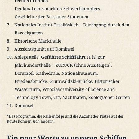
Fechterbrunnen
Denkmal eines nackten Schwertkämpfers
Geschichte der Breslauer Studenten
Nationales Institut Ossolińskich – Durchgang durch den
Barockgarten
Historische Markthalle
Aussichtspunkt auf Dominsel
Anlegestelle:
Geführte Schifffahrt
(1 h) zur
Jahrhunderthalle + ZURÜCK (ohne Aussteigen),
Dominsel, Kathedrale, Nationalmuseum,
Friedensbrücke, Grunwaldzki-Brücke, Historischer
Wasserturm, Wrocław University of Science and
Technology Town, City Yachthafen, Zoologischer Garten
Dominsel
*Das Programm, die Reihenfolge und die Anzahl der Plätze auf der
Route können sich ändern.
Ein paar Worte zu unseren Schiffen.