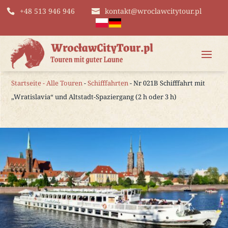
+48 513 946 946
kontakt@wroclawcitytour.pl
Startseite
-
Alle Touren
-
Schifffahrten
- Nr 021B Schifffahrt mit
„Wratislavia“ und Altstadt-Spaziergang (2 h oder 3 h)