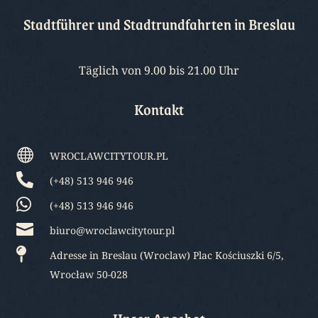
Stadtführer und Stadtrundfahrten in Breslau
Täglich von 9.00 bis 21.00 Uhr
Kontakt

WROCLAWCITYTOUR.PL

(+48) 513 946 946

(+48) 513 946 946

biuro@wroclawcitytour.pl

Adresse in Breslau (Wroclaw) Plac Kościuszki 6/5,
Wrocław 50-028