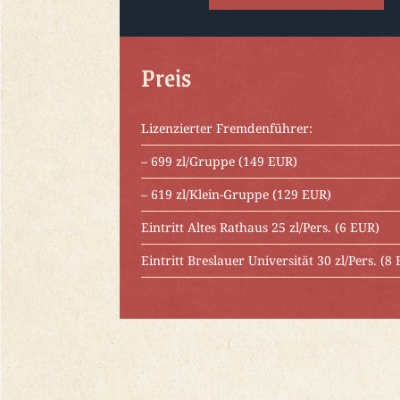
Preis
Lizenzierter Fremdenführer:
– 699 zl/Gruppe (149 EUR)
– 619 zl/Klein-Gruppe (129 EUR)
Eintritt Altes Rathaus 25 zl/Pers. (6 EUR)
Eintritt Breslauer Universität 30 zl/Pers. (8