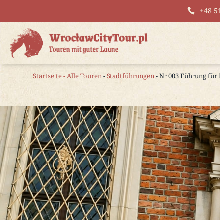
+48 5
Startseite
-
Alle Touren
-
Stadtführungen
- Nr 003 Führung für 