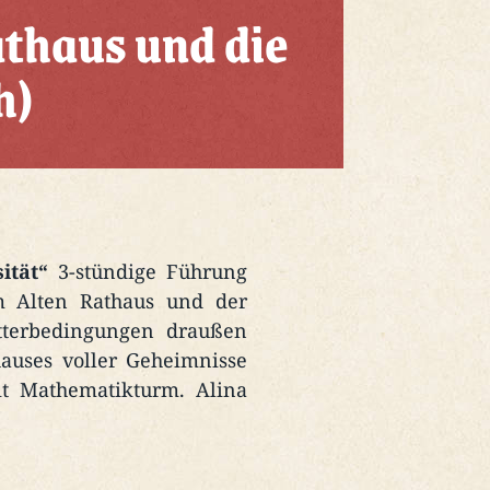
athaus und die
h)
ität“
3-stündige Führung
m Alten Rathaus und der
etterbedingungen draußen
hauses voller Geheimnisse
it Mathematikturm. Alina