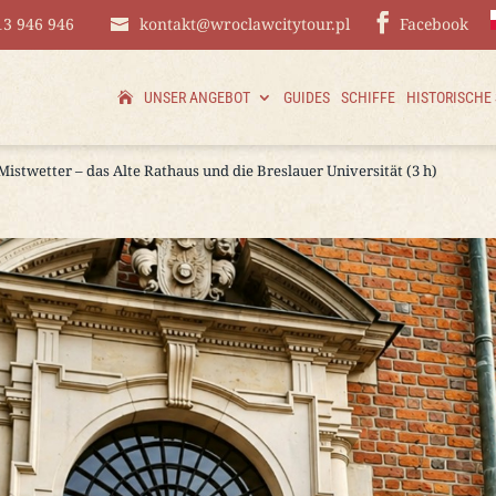
13 946 946
kontakt@wroclawcitytour.pl
Facebook
UNSER ANGEBOT
GUIDES
SCHIFFE
HISTORISCHE
Mistwetter – das Alte Rathaus und die Breslauer Universität (3 h)