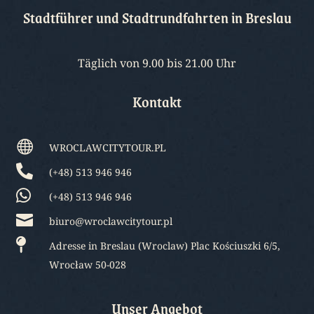
Stadtführer und Stadtrundfahrten in Breslau
Täglich von 9.00 bis 21.00 Uhr
Kontakt

WROCLAWCITYTOUR.PL

(+48) 513 946 946

(+48) 513 946 946

biuro@wroclawcitytour.pl

Adresse in Breslau (Wroclaw) Plac Kościuszki 6/5,
Wrocław 50-028
Unser Angebot