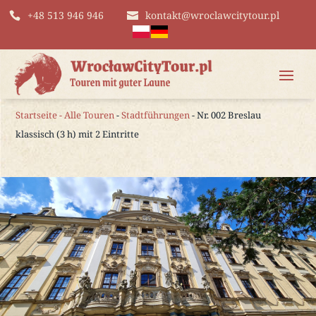
+48 513 946 946
kontakt@wroclawcitytour.pl
Startseite
-
Alle Touren
-
Stadtführungen
- Nr. 002 Breslau
klassisch (3 h) mit 2 Eintritte