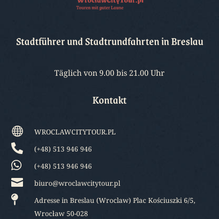
Stadtführer und Stadtrundfahrten in Breslau
Täglich von 9.00 bis 21.00 Uhr
Kontakt

WROCLAWCITYTOUR.PL

(+48) 513 946 946

(+48) 513 946 946

biuro@wroclawcitytour.pl

Adresse in Breslau (Wroclaw) Plac Kościuszki 6/5,
Wrocław 50-028