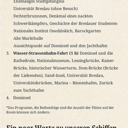
Ehemaliges Stadtgefängnis
Universität Breslau (ohne Besuch)
Fechterbrunnnen, Denkmal eines nackten
Schwertkämpfers, Geschichte der Breslauer Studenten
Nationales Institut Ossolińskich, Barockgarten
Alte Markthalle
Aussichtspunkt auf Dominsel und den Jachthafen
Wasser-Strassenbahn-Fahrt (1 h)
Dominsel und die
Kathedrale, Nationalmuseum, Lessingbrücke, Kaiser-
Brücke, historischer Wasserturm, Dom-Brücke (Brücke
der Liebenden), Sand-Insel, Universität Breslau,
Universitätsbrücken, Marina – Binnenhafen, Zurück
zum Yachthafen
Dominsel
*Das Programm, die Reihenfolge und die Anzahl der Plätze auf der
Route können sich ändern.
Ein paar Worte zu unseren Schiffen