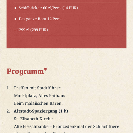
► Schiffsticket: 60 zł/Pers. (14 EUR)
► Das ganze Boot 12 Pers.:
– 1299 zł (299 EUR)
Programm*
Treffen mit Stadtführer
Marktplatz, Altes Rathaus
Beim malaiischen Bären!
Altstadt-Spaziergang (1 h)
St. Elisabeth Kirche
Alte Fleischbänke – Bronzedenkmal der Schlachttiere