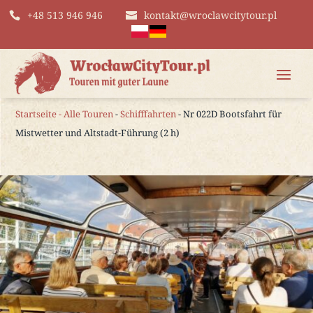
+48 513 946 946
kontakt@wroclawcitytour.pl
Startseite
-
Alle Touren
-
Schifffahrten
- Nr 022D Bootsfahrt für
Mistwetter und Altstadt-Führung (2 h)