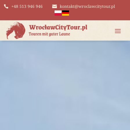
+48 513 946 946
kontakt@wroclawcitytour.pl