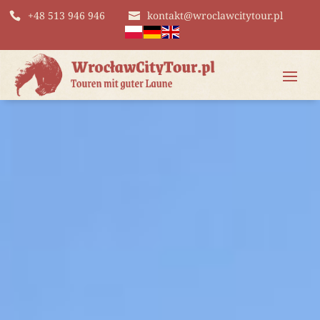
+48 513 946 946
kontakt@wroclawcitytour.pl