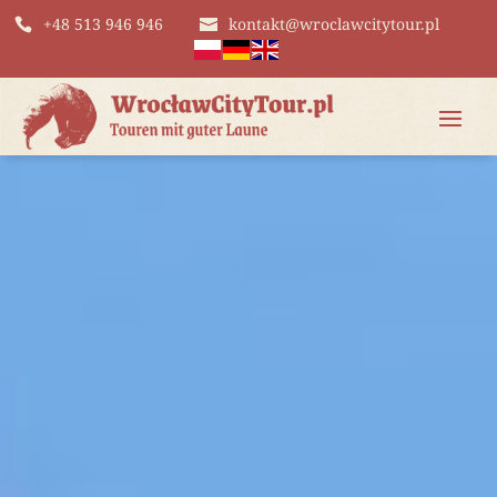
+48 513 946 946
kontakt@wroclawcitytour.pl