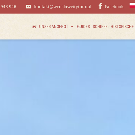
 946 946
kontakt@wroclawcitytour.pl
Facebook
UNSER ANGEBOT
GUIDES
SCHIFFE
HISTORISCHE