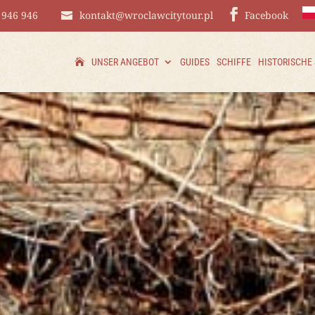
 946 946
kontakt@wroclawcitytour.pl
Facebook
UNSER ANGEBOT
GUIDES
SCHIFFE
HISTORISCHE