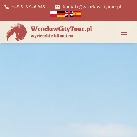
+48 513 946 946
kontakt@wroclawcitytour.pl