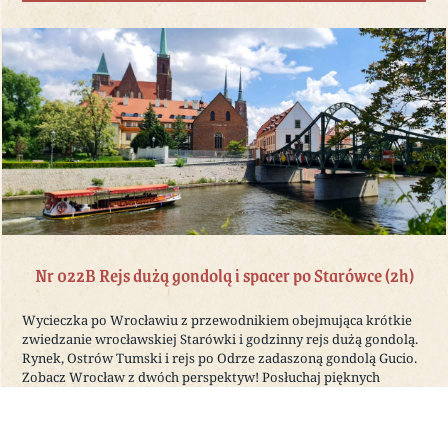
Nr 022B Rejs dużą gondolą i spacer po Starówce (2h)
Wycieczka po Wrocławiu z przewodnikiem obejmująca krótkie
zwiedzanie wrocławskiej Starówki i godzinny rejs dużą gondolą.
Rynek, Ostrów Tumski i rejs po Odrze zadaszoną gondolą Gucio.
Zobacz Wrocław z dwóch perspektyw! Posłuchaj pięknych
historii o mieście! Marzec – listopad!
CZYTAJ DALEJ