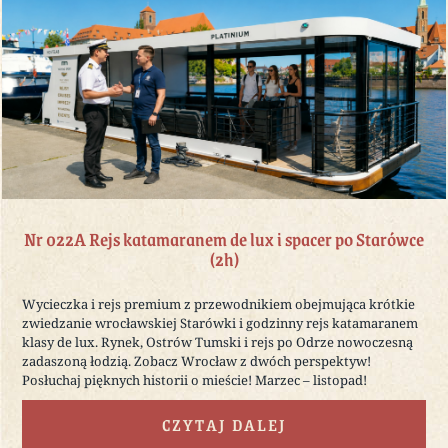
Nr 022A Rejs katamaranem de lux i spacer po Starówce
(2h)
Wycieczka i rejs premium z przewodnikiem obejmująca krótkie
zwiedzanie wrocławskiej Starówki i godzinny rejs katamaranem
klasy de lux. Rynek, Ostrów Tumski i rejs po Odrze nowoczesną
zadaszoną łodzią. Zobacz Wrocław z dwóch perspektyw!
Posłuchaj pięknych historii o mieście! Marzec – listopad!
CZYTAJ DALEJ