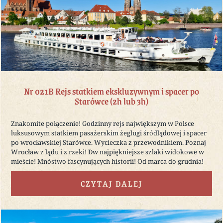
Nr 021B Rejs statkiem ekskluzywnym i spacer po
Starówce (2h lub 3h)
Znakomite połączenie! Godzinny rejs największym w Polsce
luksusowym statkiem pasażerskim żeglugi śródlądowej i spacer
po wrocławskiej Starówce. Wycieczka z przewodnikiem. Poznaj
Wrocław z lądu i z rzeki! Dw najpiękniejsze szlaki widokowe w
mieście! Mnóstwo fascynujących historii! Od marca do grudnia!
CZYTAJ DALEJ