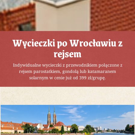
Wycieczki po Wrocławiu z
rejsem
Indywidualne wycieczki z przewodnikiem połączone z
rejsem parostatkiem, gondolą lub katamaranem
solarnym w cenie już od 399 zł/grupę.