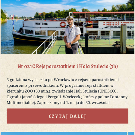
Nr 021C Rejs parostatkiem i Hala Stulecia (3h)
3-godzinna wycieczka po Wrocławiu z rejsem parostatkiem i
spacerem z przewodnikiem. W programie rejs statkiem w
kierunku ZOO (30 min.), zwiedzanie Hali Stulecia (UNESCO),
Ogrodu Japońskiego i Pergoli. Wycieczkę kończy pokaz Fontanny
Multimedialnej. Zapraszamy od 1. maja do 30. września!
CZYTAJ DALEJ