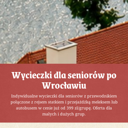
Wycieczki dla seniorów po
Wrocławiu
Indywidualne wycieczki dla seniorów z przewodnikiem
połączone z rejsem statkiem i przejażdżką meleksem lub
autobusem w cenie już od 399 zł/grupę. Oferta dla
małych i dużych grup.