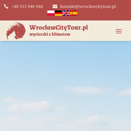
+48 513 946 946
kontakt@wroclawcitytour.pl