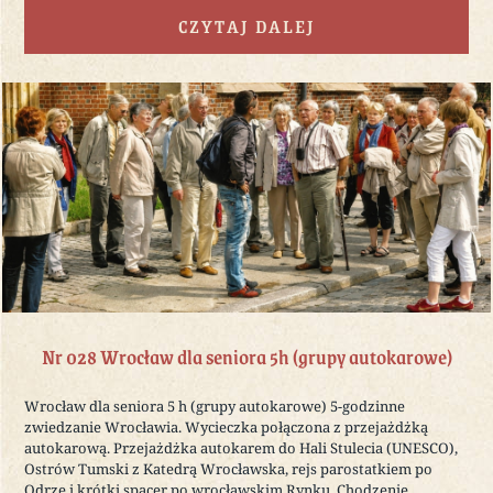
CZYTAJ DALEJ
Nr 028 Wrocław dla seniora 5h (grupy autokarowe)
Wrocław dla seniora 5 h (grupy autokarowe) 5-godzinne
zwiedzanie Wrocławia. Wycieczka połączona z przejażdżką
autokarową. Przejażdżka autokarem do Hali Stulecia (UNESCO),
Ostrów Tumski z Katedrą Wrocławska, rejs parostatkiem po
Odrze i krótki spacer po wrocławskim Rynku. Chodzenie