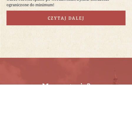
ograniczone do minimum!
CZYTAJ DALEJ
Masz pytania?
Napisz do nas
:
kontakt@wroclawcitytour.pl
Wyślij wiadomość SMS/WhatsApp
:
+48
513 946 946