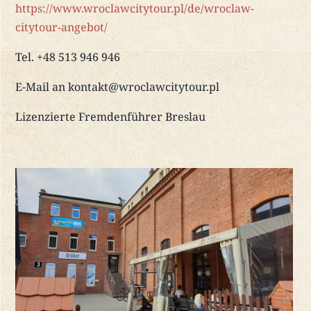
https://www.wroclawcitytour.pl/de/wroclaw-
citytour-angebot/
Tel. +48 513 946 946
E-Mail an kontakt@wroclawcitytour.pl
Lizenzierte Fremdenführer Breslau