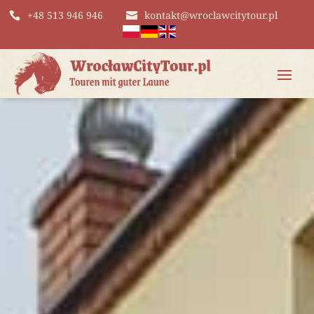
+48 513 946 946
kontakt@wroclawcitytour.pl