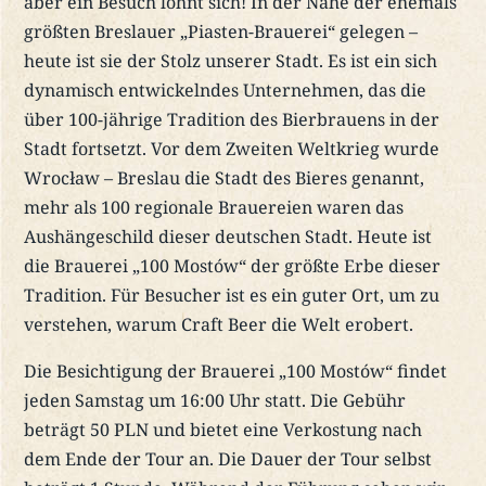
aber ein Besuch lohnt sich! In der Nähe der ehemals
größten Breslauer „Piasten-Brauerei“ gelegen –
heute ist sie der Stolz unserer Stadt. Es ist ein sich
dynamisch entwickelndes Unternehmen, das die
über 100-jährige Tradition des Bierbrauens in der
Stadt fortsetzt. Vor dem Zweiten Weltkrieg wurde
Wrocław – Breslau die Stadt des Bieres genannt,
mehr als 100 regionale Brauereien waren das
Aushängeschild dieser deutschen Stadt. Heute ist
die Brauerei „100 Mostów“ der größte Erbe dieser
Tradition. Für Besucher ist es ein guter Ort, um zu
verstehen, warum Craft Beer die Welt erobert.
Die Besichtigung der Brauerei „100 Mostów“ findet
jeden Samstag um 16:00 Uhr statt. Die Gebühr
beträgt 50 PLN und bietet eine Verkostung nach
dem Ende der Tour an. Die Dauer der Tour selbst