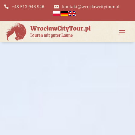
+48 513 946 946
kontakt@wroclawcitytour.pl