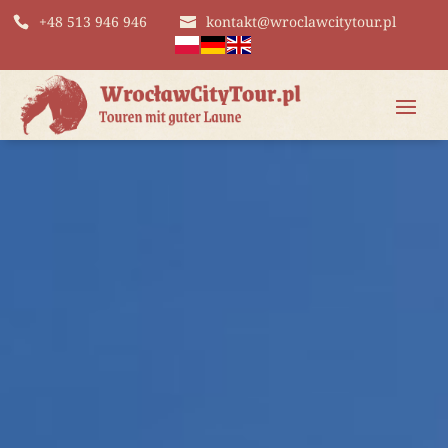
+48 513 946 946
kontakt@wroclawcitytour.pl