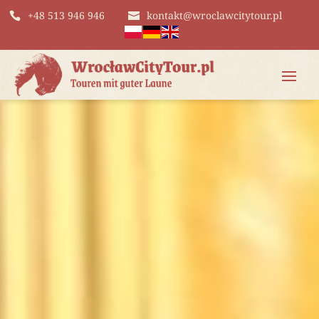
+48 513 946 946
kontakt@wroclawcitytour.pl