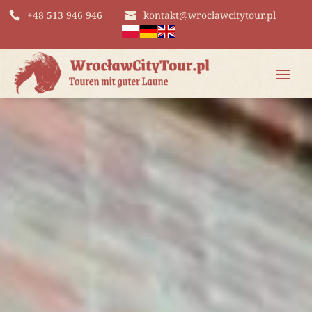
+48 513 946 946
kontakt@wroclawcitytour.pl