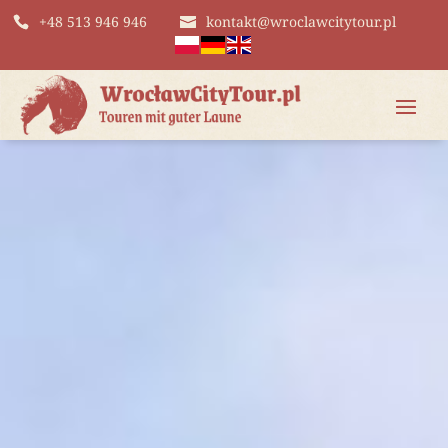
+48 513 946 946
kontakt@wroclawcitytour.pl