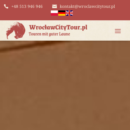
+48 513 946 946
kontakt@wroclawcitytour.pl