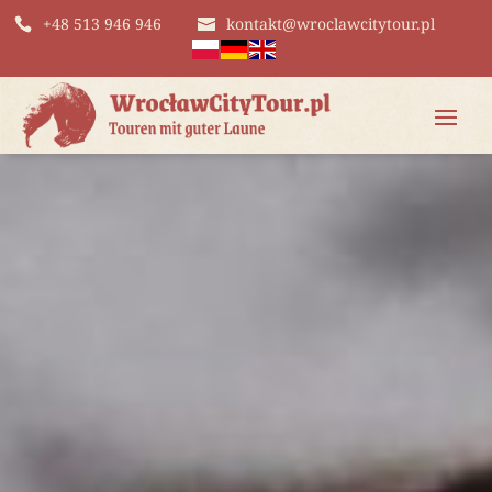
+48 513 946 946
kontakt@wroclawcitytour.pl