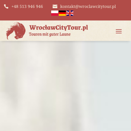
+48 513 946 946
kontakt@wroclawcitytour.pl