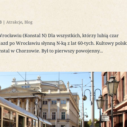
3
|
Atrakcje
,
Blog
ławiu (Konstal N) Dla wszystkich, którzy lubią czar
d po Wrocławiu słynną N-ką z lat 60-tych. Kultowy polsk
tal w Chorzowie. Był to pierwszy powojenny...