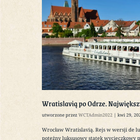
Wratislavią po Odrze. Najwięks
utworzone przez
WCTAdmin2022
|
kwi 29, 20
Wrocław Wratislavią. Rejs w wersji de lu
potężny luksusowy statek wycieczkowy pi