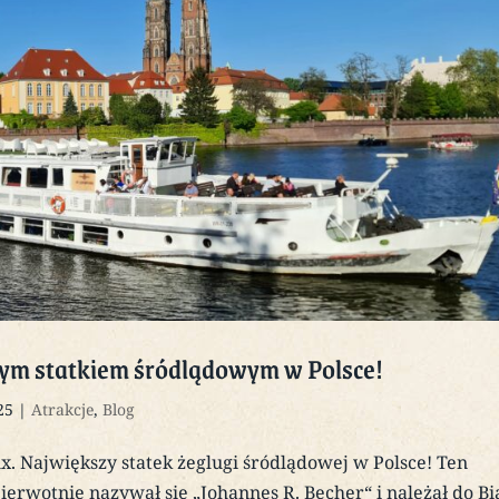
zym statkiem śródlądowym w Polsce!
25
|
Atrakcje
,
Blog
x. Największy statek żeglugi śródlądowej w Polsce! Ten
erwotnie nazywał się „Johannes R. Becher“ i należał do Bi