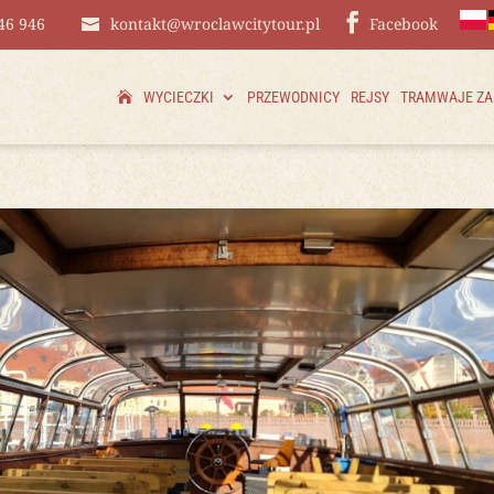
46 946
kontakt@wroclawcitytour.pl
Facebook
WYCIECZKI
PRZEWODNICY
REJSY
TRAMWAJE Z