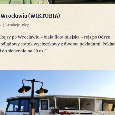
po Wrocławiu (WIKTORIA)
5
|
Atrakcje
,
Blog
ejsy po Wrocławiu – biała flota miejska – rejs po Odrze
śródlądowy statek wycieczkowy z dwoma pokładami. Pokła
do siedzenia na 20 os. I...