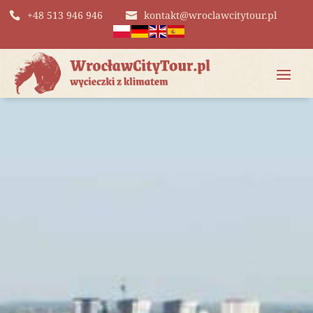
+48 513 946 946
kontakt@wroclawcitytour.pl