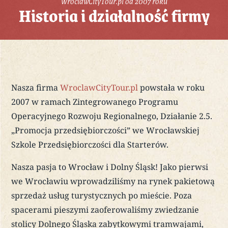
WroclawCityTour.pl od 2007 roku
Historia i działalność firmy
Nasza firma
WroclawCityTour.pl
powstała w roku
2007 w ramach Zintegrowanego Programu
Operacyjnego Rozwoju Regionalnego, Działanie 2.5.
„Promocja przedsiębiorczości” we Wrocławskiej
Szkole Przedsiębiorczości dla Starterów.
Nasza pasja to Wrocław i Dolny Śląsk! Jako pierwsi
we Wrocławiu wprowadziliśmy na rynek pakietową
sprzedaż usług turystycznych po mieście. Poza
spacerami pieszymi zaoferowaliśmy zwiedzanie
stolicy Dolnego Śląska zabytkowymi tramwajami,