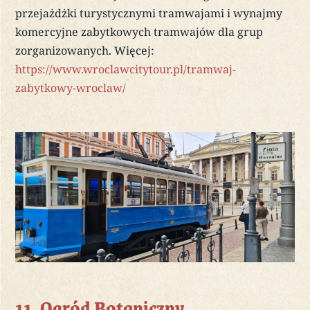
przejażdżki turystycznymi tramwajami i wynajmy
komercyjne zabytkowych tramwajów dla grup
zorganizowanych. Więcej:
https://www.wroclawcitytour.pl/tramwaj-
zabytkowy-wroclaw/
11. Ogród Botaniczny