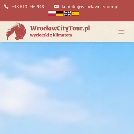
+48 513 946 946
kontakt@wroclawcitytour.pl