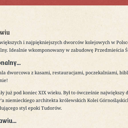
awiu
jwiększych i najpiękniejszych dworców kolejowych w Polsc
lny. Idealnie wkomponowany w zabudowę Przedmieścia Ś
onalny…
a dworcowa z kasami, restauracjami, poczekalniami, bibli
nie!
y już pod koniec XIX wieku. Był to ówcześnie największy
 niemieckiego architekta królewskich Kolei Górnośląskic
dującego styl epoki Tudorów.
ławiu…