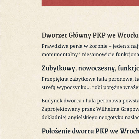
Dworzec Główny PKP we Wrocł
Prawdziwa perła w koronie – jeden z na
monumentalny i niesamowicie funkcjona
Zabytkowy, nowoczesny, funkcj
Przepiękna zabytkowa hala peronowa, hal
strefą wypoczynku… robi potężne wraże
Budynek dworca i hala peronowa powstał
Zaprojektowany przez Wilhelma Grapow’a
dokładniej angielskiego neogotyku naśla
Położenie dworca PKP we Wroc