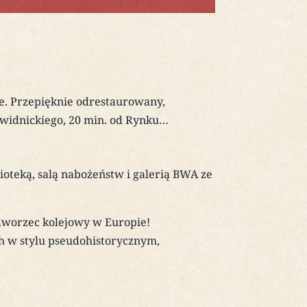
e. Przepięknie odrestaurowany,
widnickiego, 20 min. od Rynku…
oteką, salą nabożeństw i galerią BWA ze
 dworzec kolejowy w Europie!
h w stylu pseudohistorycznym,