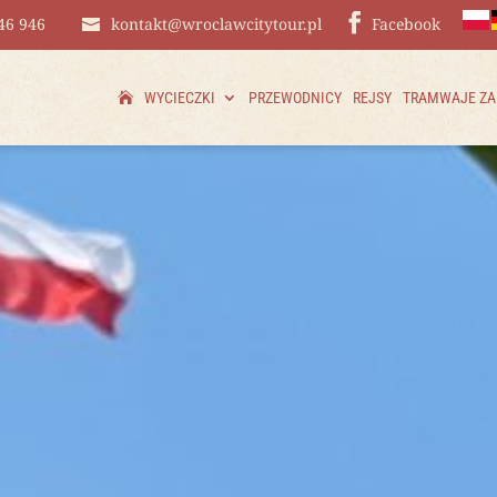
46 946
kontakt@wroclawcitytour.pl
Facebook
WYCIECZKI
PRZEWODNICY
REJSY
TRAMWAJE Z