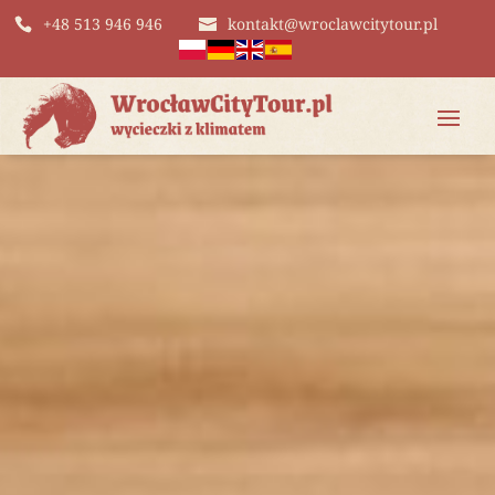
+48 513 946 946
kontakt@wroclawcitytour.pl