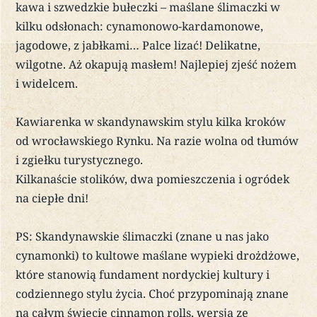
kawa i szwedzkie bułeczki – maślane ślimaczki w
kilku odsłonach: cynamonowo-kardamonowe,
jagodowe, z jabłkami… Palce lizać! Delikatne,
wilgotne. Aż okapują masłem! Najlepiej zjeść nożem
i widelcem.
Kawiarenka w skandynawskim stylu kilka kroków
od wrocławskiego Rynku. Na razie wolna od tłumów
i zgiełku turystycznego.
Kilkanaście stolików, dwa pomieszczenia i ogródek
na ciepłe dni!
PS: Skandynawskie ślimaczki (znane u nas jako
cynamonki) to kultowe maślane wypieki drożdżowe,
które stanowią fundament nordyckiej kultury i
codziennego stylu życia. Choć przypominają znane
na całym świecie cinnamon rolls, wersja ze