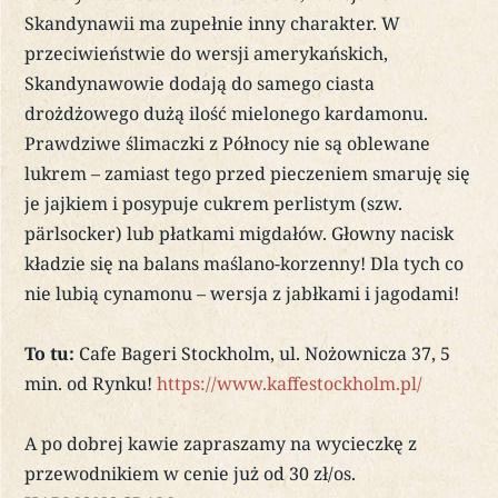
Skandynawii ma zupełnie inny charakter. W
przeciwieństwie do wersji amerykańskich,
Skandynawowie dodają do samego ciasta
drożdżowego dużą ilość mielonego kardamonu.
Prawdziwe ślimaczki z Północy nie są oblewane
lukrem – zamiast tego przed pieczeniem smaruję się
je jajkiem i posypuje cukrem perlistym (szw.
pärlsocker) lub płatkami migdałów. Głowny nacisk
kładzie się na balans maślano-korzenny! Dla tych co
nie lubią cynamonu – wersja z jabłkami i jagodami!
To tu:
Cafe Bageri Stockholm, ul. Nożownicza 37, 5
min. od Rynku!
https://www.kaffestockholm.pl/
A po dobrej kawie zapraszamy na wycieczkę z
przewodnikiem w cenie już od 30 zł/os.