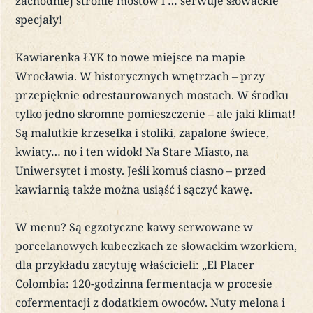
zachodniej stronie mostów i … serwuje słowackie
specjały!
Kawiarenka ŁYK to nowe miejsce na mapie
Wrocławia. W historycznych wnętrzach – przy
przepięknie odrestaurowanych mostach. W środku
tylko jedno skromne pomieszczenie – ale jaki klimat!
Są malutkie krzesełka i stoliki, zapalone świece,
kwiaty… no i ten widok! Na Stare Miasto, na
Uniwersytet i mosty. Jeśli komuś ciasno – przed
kawiarnią także można usiąść i sączyć kawę.
W menu? Są egzotyczne kawy serwowane w
porcelanowych kubeczkach ze słowackim wzorkiem,
dla przykładu zacytuję właścicieli: „El Placer
Colombia: 120-godzinna fermentacja w procesie
cofermentacji z dodatkiem owoców. Nuty melona i