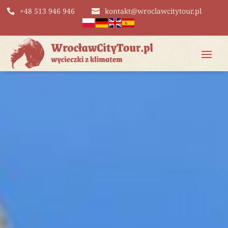
+48 513 946 946
kontakt@wroclawcitytour.pl