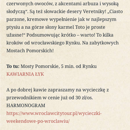
czerwonych owoców, z akcentami arbuza i wysoką
słodyczą“. Są też słowackie desery Veretniky! „Ciasto
parzone, kremowe wypełnienie jak w najlepszym
ptysiu a na górze słony karmel Toto je proste
užasne!“ Podsumowując krótko – warto! To kilka
kroków od wrocławskiego Rynku. Na zabytkowych
Mostach Pomorskich!
To tu:
Mosty Pomorskie, 5 min. od Rynku
KAWIARNIA ŁYK
A po dobrej kawie zapraszamy na wycieczkę z
przewodnikiem w cenie już od 30 zł/os.
HARMONOGRAM
https://www.wroclawcitytour.pl/wycieczki-
weekendowe-po-wroclawiu/