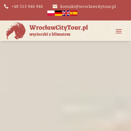
+48 513 946 946
kontakt@wroclawcitytour.pl