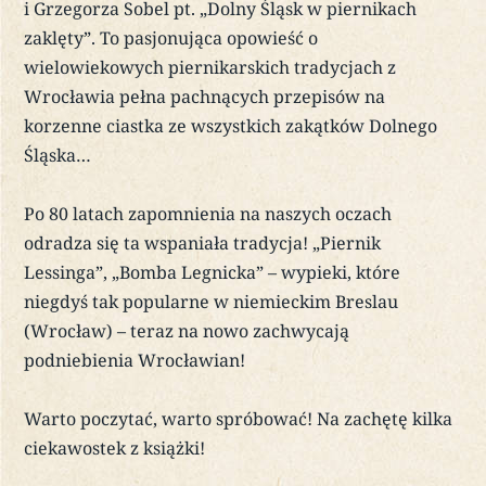
i Grzegorza Sobel pt. „Dolny Śląsk w piernikach
zaklęty”. To pasjonująca opowieść o
wielowiekowych piernikarskich tradycjach z
Wrocławia pełna pachnących przepisów na
korzenne ciastka ze wszystkich zakątków Dolnego
Śląska…
Po 80 latach zapomnienia na naszych oczach
odradza się ta wspaniała tradycja! „Piernik
Lessinga”, „Bomba Legnicka” – wypieki, które
niegdyś tak popularne w niemieckim Breslau
(Wrocław) – teraz na nowo zachwycają
podniebienia Wrocławian!
Warto poczytać, warto spróbować! Na zachętę kilka
ciekawostek z książki!