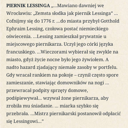
PIERNIK LESSINGA
„…Mawiano dawniej we
Wrocławiu: „Zemsta słodka jak piernik Lessinga” …
Cofnijmy się do 1776 r. …do miasta przybył Gotthold
Ephraim Lessing, czołowa postać niemieckiego
oświecenia. …Lessing zamieszkał prywatnie u
miejscowego piernikarza. Uczył jego córki języka
francuskiego. …Wieczorami wybierał się zwykle na
miasto, gdyż życie nocne było jego żywiołem. A
nadto hazard zjadający niemałe zasoby w portfelu.
Gdy wracał rankiem na pokoje – czynił często spore
zamieszanie, stawiając domowników na nogi …
przewracał podpity sprzęty domowe,
podśpiewywał… wzywał żone piernikarza, aby
zrobiła mu śniadanie. … miarka szybko się
przebrała. …Mistrz piernikarski postanowił odpłacić
się Lessingowi…”