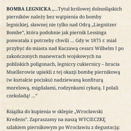
BOMBA LEGNICKA
„…Tytuł królowej dolnośląskich
pierników należy bez wątpienia do bomby
legnickiej, sławnej nie tylko nad Odrą „Liegnitzer
Bombe”, która podobnie jak piernik Lessinga
poswatała z potrzeby chwili … Gdy w 1875 r. miał
przybyć do miasta nad Kaczawą cesarz Wilhelm I po
zakończonych manewrach wojskowych na
pobliskich poligonach, legniccy cukiernicy – bracia
Muellerowie upiekli z tej okazji bombę piernikową
(w kształcie pocisku) nadziewaną konfiturą
morelową, migdałami, rodzynkami cykatą. I polali
czekoladą! …”
Książka do kupienia w sklepie „Wrocławski
Kredens”. Zapraszamy na naszą WYCIECZKĘ
szlakiem piernikowym po Wrocławiu z degustacją: