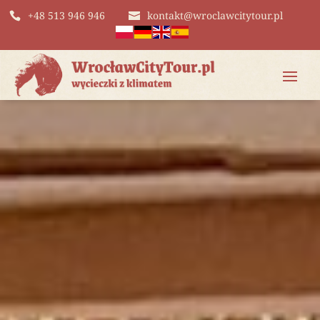
+48 513 946 946
kontakt@wroclawcitytour.pl