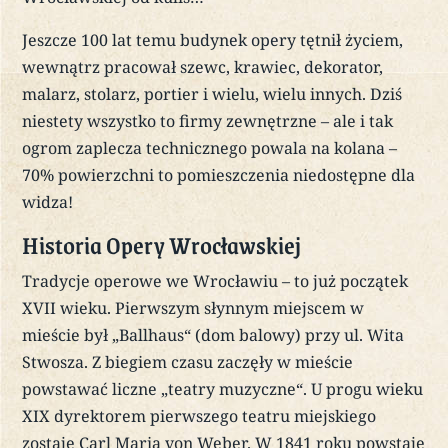
Jeszcze 100 lat temu budynek opery tętnił życiem,
wewnątrz pracował szewc, krawiec, dekorator,
malarz, stolarz, portier i wielu, wielu innych. Dziś
niestety wszystko to firmy zewnętrzne – ale i tak
ogrom zaplecza technicznego powala na kolana –
70% powierzchni to pomieszczenia niedostępne dla
widza!
Historia Opery Wrocławskiej
Tradycje operowe we Wrocławiu – to już początek
XVII wieku. Pierwszym słynnym miejscem w
mieście był „Ballhaus“ (dom balowy) przy ul. Wita
Stwosza. Z biegiem czasu zaczęły w mieście
powstawać liczne „teatry muzyczne“. U progu wieku
XIX dyrektorem pierwszego teatru miejskiego
zostaje Carl Maria von Weber. W 1841 roku powstaje