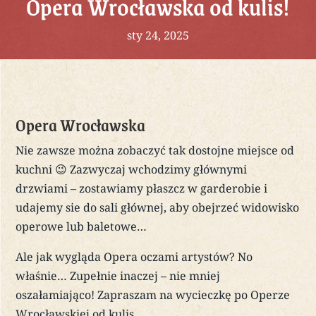
Opera Wrocławska od kulis!
sty 24, 2025
Opera Wrocławska
Nie zawsze można zobaczyć tak dostojne miejsce od
kuchni 😉 Zazwyczaj wchodzimy głównymi
drzwiami – zostawiamy płaszcz w garderobie i
udajemy sie do sali głównej, aby obejrzeć widowisko
operowe lub baletowe…
Ale jak wygląda Opera oczami artystów? No
właśnie… Zupełnie inaczej – nie mniej
oszałamiająco! Zapraszam na wycieczkę po Operze
Wrocławskiej od kulis…