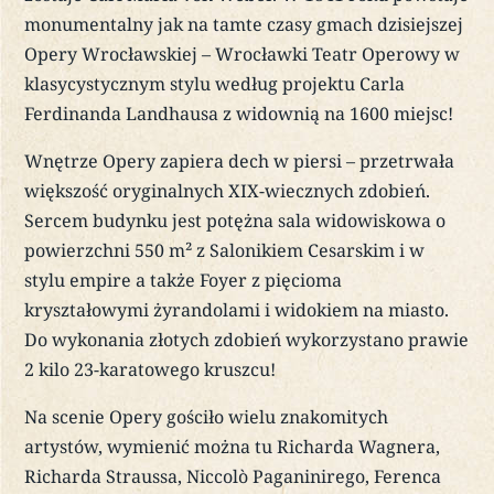
monumentalny jak na tamte czasy gmach dzisiejszej
Opery Wrocławskiej – Wrocławki Teatr Operowy w
klasycystycznym stylu według projektu Carla
Ferdinanda Landhausa z widownią na 1600 miejsc!
Wnętrze Opery zapiera dech w piersi – przetrwała
większość oryginalnych XIX-wiecznych zdobień.
Sercem budynku jest potężna sala widowiskowa o
powierzchni 550 m² z Salonikiem Cesarskim i w
stylu empire a także Foyer z pięcioma
kryształowymi żyrandolami i widokiem na miasto.
Do wykonania złotych zdobień wykorzystano prawie
2 kilo 23-karatowego kruszcu!
Na scenie Opery gościło wielu znakomitych
artystów, wymienić można tu Richarda Wagnera,
Richarda Straussa, Niccolò Paganinirego, Ferenca