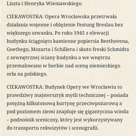
Liszta i Henryka Wieniawskiego.
CIEKAWOSTKA: Opera Wrocławska przetrwała
działania wojenne i oblężenie Festung Breslau bez
większego szwanku. Po roku 1945 z elewacji
budynku ściągnięto kamienne popiersia Beethovena,
Goethego, Mozarta i Schillera i skuto freski Schmidta
z zewnętrznej ściany budynku a we wnętrzu
przemalowano w herbie nad sceną niemieckiego
orła na polskiego.
CIEKAWOSTKA: Budynek Opery we Wrocławiu to
prawdziwy majstersztyk myśli technicznej – posiada
potężną kilkutonową kurtynę przeciwpożarową a
pod poziomem ziemi znajduje się gigantyczna winda
– podnośnik sceniczny, który jest wykorzystywany
do transportu rekwizytów i scenografii.