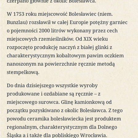
czerpano głównie z okolic Bolesławca.
W 1753 roku miejscowość Bolesławiec (niem.
Bunzlau) rozsławił w całej Europie potężny garniec
o pojemności 2000 litrów wykonany przez cech
miejscowych rzemieślników. Od XIX wieku
rozpoczęto produkcję naczyń z białej glinki z
charakterystycznym kobaltowym pawim oczkiem
nanoszonym na powierzchnie ręcznie metodą
stempelkową.
Do dnia dzisiejszego wszystkie wyroby
produkowane i ozdabiane są ręcznie – z
miejscowego surowca. Glinę kamionkową od
początku pozyskiwano z okolic Bolesławca. Z tego
powodu ceramika bolesławiecka jest produktem
regionalnym, charakterystycznym dla Dolnego
Śląska a i także dla pobliskiego Wrocławia.