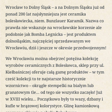
Wrocław to Dolny Śląsk – a na Dolnym Śląsku już od
ponad 200 lat najsłynniejsza jest ceramika
bolesławiecka, niem. Bunzlauer Karamik. Nazwa co
prawda nie wskazuje na wrocławskie korzenie ale
podobnie jak Bomba Legnicka – jest produktem
dolnośląskim, najczęściej sprzedawanym we
Wrocławiu, dziś i jeszcze w okresie przedwojennym!
We Wrocławiu można obejrzeć potężna kolekcję
wyrobów ceramicznych z Bolesławca, sklep przy ul.
Kiełbaśniczej oferuje całą gamę produktów – w tym
cześć kolekcji to te najstarsze historycznie
wzornictwo – okrągłe stempelki na białym lub
granatowym tle… od tego sie wszystko zaczęło! Już
w XVIII wieku… Początkowo były to wazy, dzbany i
kufle w brązowej kolorystyce. Glinę kamionkową