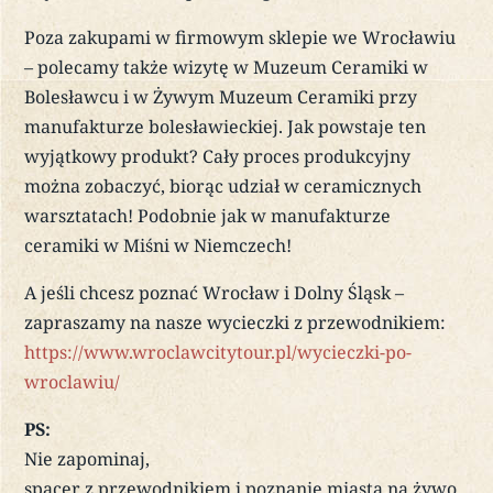
Poza zakupami w firmowym sklepie we Wrocławiu
– polecamy także wizytę w Muzeum Ceramiki w
Bolesławcu i w Żywym Muzeum Ceramiki przy
manufakturze bolesławieckiej. Jak powstaje ten
wyjątkowy produkt? Cały proces produkcyjny
można zobaczyć, biorąc udział w ceramicznych
warsztatach! Podobnie jak w manufakturze
ceramiki w Miśni w Niemczech!
A jeśli chcesz poznać Wrocław i Dolny Śląsk –
zapraszamy na nasze wycieczki z przewodnikiem:
https://www.wroclawcitytour.pl/wycieczki-po-
wroclawiu/
PS:
Nie zapominaj,
spacer z przewodnikiem i poznanie miasta na żywo