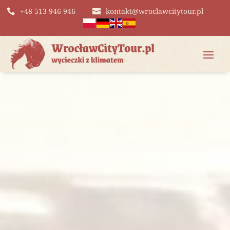
+48 513 946 946
kontakt@wroclawcitytour.pl