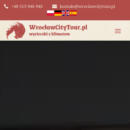
+48 513 946 946
kontakt@wroclawcitytour.pl