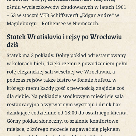
ośmiu wycieczkowców zbudowanych w latach 1961
– 63 w stoczni VEB Schiffswerft „Edgar Andre” w
Magdeburgu – Rothensee w Niemczech.
Statek Wratislavia i rejsy po Wrocławiu
dziś
Statek ma 3 pokłady. Dolny pokład odrestaurowany
w kolorach bieli, dzięki czemu z powodzeniem pełni
rolę eleganckiej sali weselnej we Wrocławiu, a
podczas rejsów także bistro w formie bufetu, w
którego menu każdy gość z pewnością znajdzie coś
dla siebie. Na pokładzie środkowym mieści się sala
restauracyjna o wytwornym wystroju i drink bar
działające codziennie od 18:00 do ostatniego klienta.
Górny pokład słoneczny, to szalenie komfortowe
miejsce, z którego możecie napawać się pięknem