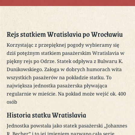
Rejs statkiem Wratislavia po Wrocławiu
Korzystając z przepięknej pogody wybieramy się
dziś potężnym statkiem pasażerskim Wratislavia w
piękny rejs po Odrze. Statek odpływa z Bulwaru K.
Dunikowskiego. Załoga w dobrych humorach wita
wszystkich pasażerów na pokładzie statku. To
największa jednostka pasażerska pływająca
regularnie w mieście. Na pokład może wejść ok. 400
osób
Historia statku Wratislavia
Jednostka powstała jako statek pasażerski „Johannes
R. Becher” i to jej imieniem nazwano całą serię