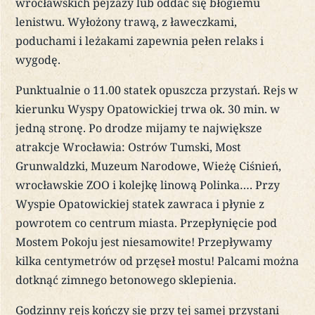
wrocławskich pejzaży lub oddać się błogiemu
lenistwu. Wyłożony trawą, z ławeczkami,
poduchami i leżakami zapewnia pełen relaks i
wygodę.
Punktualnie o 11.00 statek opuszcza przystań. Rejs w
kierunku Wyspy Opatowickiej trwa ok. 30 min. w
jedną stronę. Po drodze mijamy te największe
atrakcje Wrocławia: Ostrów Tumski, Most
Grunwaldzki, Muzeum Narodowe, Wieżę Ciśnień,
wrocławskie ZOO i kolejkę linową Polinka…. Przy
Wyspie Opatowickiej statek zawraca i płynie z
powrotem co centrum miasta. Przepłynięcie pod
Mostem Pokoju jest niesamowite! Przepływamy
kilka centymetrów od przęseł mostu! Palcami można
dotknąć zimnego betonowego sklepienia.
Godzinny rejs kończy się przy tej samej przystani