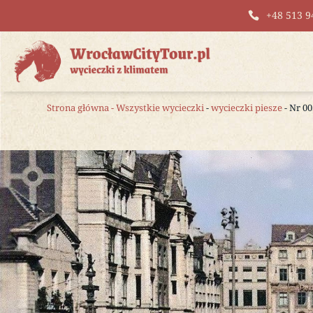
+48 513 9
Strona główna
-
Wszystkie wycieczki
-
wycieczki piesze
- Nr 0