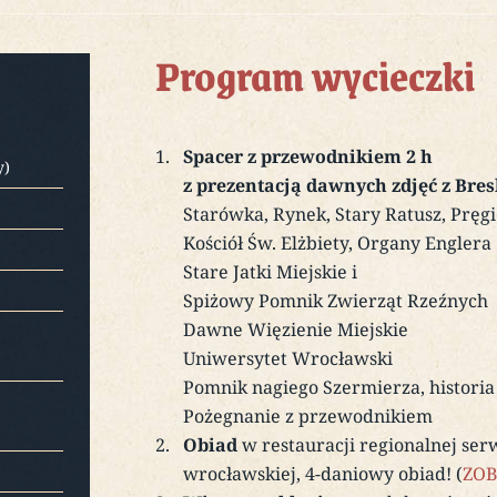
Program wycieczki
Spacer z przewodnikiem 2 h
y)
z prezentacją dawnych zdjęć z Bre
Starówka, Rynek, Stary Ratusz, Pręg
Kościół Św. Elżbiety, Organy Englera
Stare Jatki Miejskie i
Spiżowy Pomnik Zwierząt Rzeźnych
Dawne Więzienie Miejskie
Uniwersytet Wrocławski
Pomnik nagiego Szermierza, histori
Pożegnanie z przewodnikiem
Obiad
w restauracji regionalnej ser
wrocławskiej, 4-daniowy obiad! (
ZOB