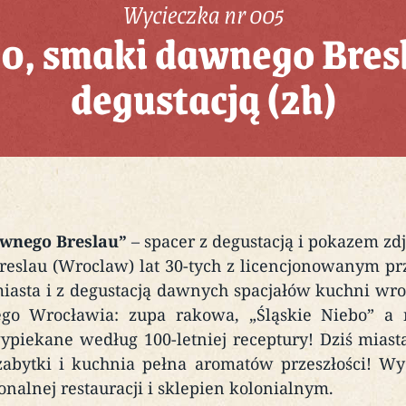
Wycieczka nr 005
, smaki dawnego Bresl
degustacją (2h)
awnego Breslau”
– spacer z degustacją i pokazem zd
reslau (Wroclaw) lat 30-tych z licencjonowanym p
iasta i z degustacją dawnych spacjałów kuchni wroc
go Wrocławia: zupa rakowa, „Śląskie Niebo” a
ypiekane według 100-letniej receptury! Dziś miasta
zabytki i kuchnia pełna aromatów przeszłości! W
onalnej restauracji i sklepien kolonialnym.