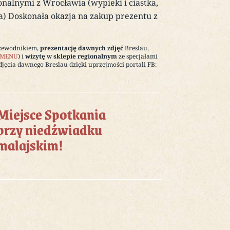
nalnymi z Wrocławia (wypieki i ciastka,
wa) Doskonała okazja na zakup prezentu z
zewodnikiem,
prezentację dawnych zdjęć
Breslau,
 MENU
) i
wizytę w sklepie regionalnym
ze specjałami
Zdjęcia dawnego Breslau dzięki uprzejmości portali FB:
Miejsce Spotkania
przy niedźwiadku
malajskim!