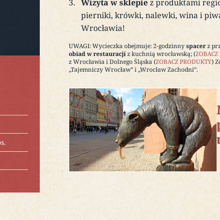
Wizyta w sklepie
z produktami regio
pierniki, krówki, nalewki, wina i pi
Wrocławia!
UWAGI: Wycieczka obejmuje: 2-godzinny
spacer
z pr
obiad w restauracji
z kuchnią wrocławską; (
ZOBACZ
z Wrocławia i Dolnego Śląska (
ZOBACZ PRODUKTY
) 
„Tajemniczy Wrocław” i „Wrocław Zachodni”. ​
s.