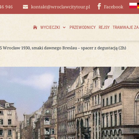
46 946
kontakt@wroclawcitytour.pl
Facebook
WYCIECZKI
PRZEWODNICY
REJSY
TRAMWAJE Z
05 Wrocław 1930, smaki dawnego Breslau – spacer z degustacją (2h)