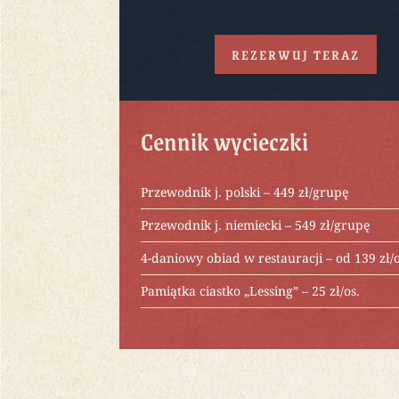
REZERWUJ TERAZ
Cennik wycieczki
Przewodnik j. polski – 449 zł/grupę
Przewodnik j. niemiecki – 549 zł/grupę
4-daniowy obiad w restauracji – od 139 zł/o
Pamiątka ciastko „Lessing” – 25 zł/os.