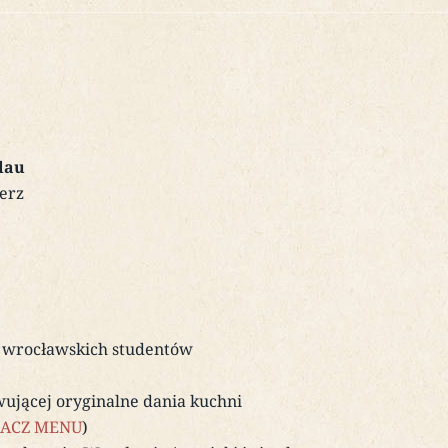
slau
ierz
a wrocławskich studentów
wującej oryginalne dania kuchni
ACZ MENU
)