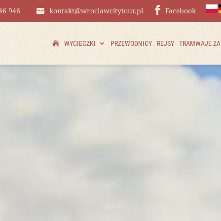
46 946
kontakt@wroclawcitytour.pl
Facebook
WYCIECZKI
PRZEWODNICY
REJSY
TRAMWAJE Z