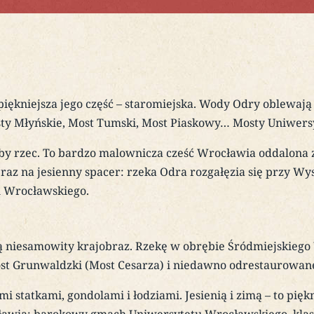
iękniejsza jego część – staromiejska. Wody Odry oblewają
ty Młyńskie, Most Tumski, Most Piaskowy… Mosty Uniwersy
rzec. To bardzo malownicza cześć Wrocławia oddalona z
 raz na jesienny spacer: rzeka Odra rozgałęzia się przy Wy
u Wrocławskiego.
rzą niesamowity krajobraz. Rzekę w obrębie Śródmiejskieg
t Grunwaldzki (Most Cesarza) i niedawno odrestaurowan
mi statkami, gondolami i łodziami. Jesienią i zimą – to pię