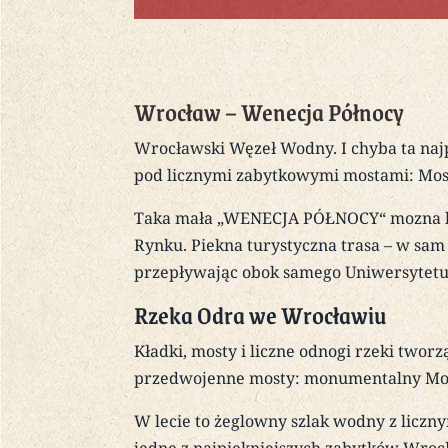
Wrocław – Wenecja Północy
Wrocławski Węzeł Wodny. I chyba ta najp
pod licznymi zabytkowymi mostami: Mos
Taka mała „WENECJA PÓŁNOCY“ mozna by 
Rynku. Piekna turystyczna trasa – w sam
przepływając obok samego Uniwersytet
Rzeka Odra we Wrocławiu
Kładki, mosty i liczne odnogi rzeki two
przedwojenne mosty: monumentalny Mos
W lecie to żeglowny szlak wodny z liczny