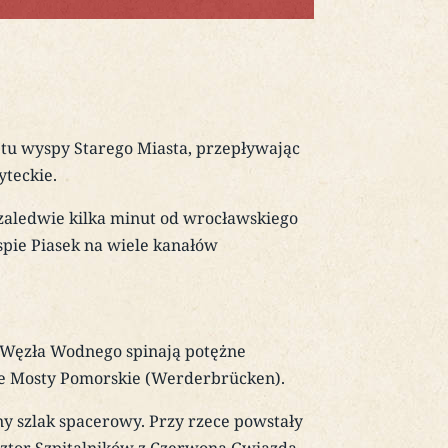
 tu wyspy Starego Miasta, przepływając
teckie.
aledwie kilka minut od wrocławskiego
spie Piasek na wiele kanałów
o Węzła Wodnego spinają potężne
e Mosty Pomorskie (Werderbrücken).
kny szlak spacerowy. Przy rzece powstały