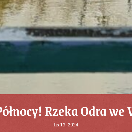
ółnocy! Rzeka Odra we
lis 13, 2024