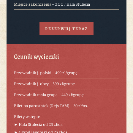
Miejsce zakończenia
– ZOO / Hala Stulecia
REZERWUJ TERAZ
Cennik wycieczki
Przewodnik j. polski – 499 zl/grupę
Przewodnik j. obcy – 599 zl/grupę
Przewodnik mała grupa – 449 zł/grupę
Bilet na parostatek (Rejs TAM) – 30 zł/os.
Bilety wstępu:
► Hala Stulecia od 25 zł/os.
► Ogród Japoński od 25 zł/os.