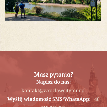
Masz pytania?
Napisz do nas
:
kontakt@wroclawcitytour.pl
Wyślij wiadomość SMS/WhatsApp
:
+48