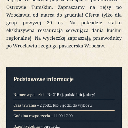
Ostrowie Tumskim. Zapraszamy na rejsy po
Wrocławiu od marca do grudnia! Oferta tylko dla
grup powyżej 20 os. Na pokładzie statku
ekskluzywna restauracja serwująca dania kuchni
regionalnej. Na wycieczkę zapraszają przewodnicy
po Wrocławiu i żegluga pasażerska Wrocław.
Podstawowe informacje
Numer wycieczki
– Nr 21B (j. polski lub j. obcy)
Czas trwania
– 2 godz. lub 3 godz. do wyboru
Godzina rozpoczęcia
– 11.00-17.00
Dzień tygodnia
– pn-niedz.