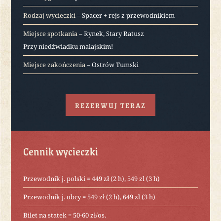
Rodzaj wycieczki
– Spacer + rejs z przewodnikiem
Miejsce spotkania
– Rynek, Stary Ratusz
Przy niedźwiadku malajskim!
Miejsce zakończenia
– Ostrów Tumski
REZERWUJ TERAZ
Cennik wycieczki
Przewodnik j. polski = 449 zł (2 h), 549 zl (3 h)
Przewodnik j. obcy = 549 zł (2 h), 649 zl (3 h)
Bilet na statek = 50-60 zł/os.