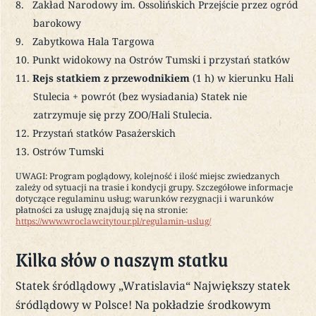
Zakład Narodowy im. Ossolińskich Przejście przez ogród
barokowy
Zabytkowa Hala Targowa
Punkt widokowy na Ostrów Tumski i przystań statków
Rejs statkiem z przewodnikiem
(1 h) w kierunku Hali
Stulecia + powrót (bez wysiadania) Statek nie
zatrzymuje się przy ZOO/Hali Stulecia.
Przystań statków Pasażerskich
Ostrów Tumski
UWAGI: Program poglądowy, kolejność i ilość miejsc zwiedzanych
zależy od sytuacji na trasie i kondycji grupy. Szczegółowe informacje
dotyczące regulaminu usług; warunków rezygnacji i warunków
płatności za usługę znajdują się na stronie:
https://www.wroclawcitytour.pl/regulamin-uslug/
Kilka słów o naszym statku
Statek śródlądowy „Wratislavia“ Największy statek
śródlądowy w Polsce! Na pokładzie środkowym