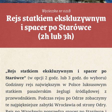
Wycieczka nr 021B
Rejs statkiem ekskluzywnym
i spacer po Starówce
(2h lub 3h)
„Rejs statkiem ekskluzywnym i spacer po
Starówce”
(w opcji 2 godz. lub 3 godz. do wyboru)
Godzinny rejs największym w Polsce luksusowym
statkiem pasażerskim żeglugi śródlądowej z
przewodnikiem. Podczas rejsu po Odrze zobaczymy
te najpiękniejsze zabytki Wrocławia od strony Odry.
Rejs po Wrocławiu poprzedza spacer po Starówce i