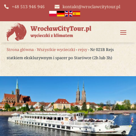
+48 513 946 946
kontakt@wroclawcitytour.pl
Strona główna
-
Wszystkie wycieczki
-
rejsy
- Nr 021B Rejs
statkiem ekskluzywnym i spacer po Starówce (2h lub 3h)