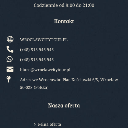
Codziennie od 9:00 do 21:00
Kontakt

WROCLAWCITYTOUR.PL

(+48) 513 946 946

(+48) 513 946 946

biuro@wroclawcitytour.pl

Adres we Wrocławiu: Plac Kościuszki 6/5, Wrocław
50-028 (Polska)
Nasza oferta
Pełna oferta