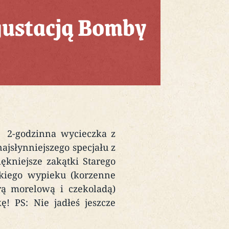
gustacją Bomby
”
2-godzinna wycieczka z
jsłynniejszego specjału z
ękniejsze zakątki Starego
skiego wypieku (korzenne
ą morelową i czekoladą)
! PS: Nie jadłeś jeszcze