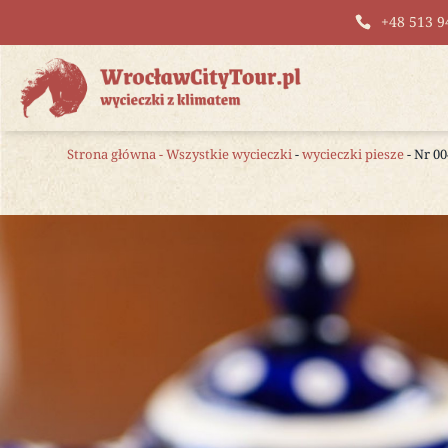
+48 513 9
Strona główna
-
Wszystkie wycieczki
-
wycieczki piesze
- Nr 0