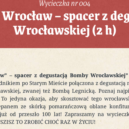
Wycieczka nr 004
 Wrocław – spacer z de
Wrocławskiej (2 h)
w” – spacer z degustacją Bomby Wrocławskiej
ikiem po Starym Mieście połączona z degustacją na
awskiej
,
zwanej też Bombą Legnicką. Poznaj najpi
 To jedyna okazja, aby skosztować tego wrocław
epanem ze skórką pomarańczową oblane konfitur
ż od przeszło 100 lat! Zapraszamy na wycieczkę
SZISZ TO ZROBIĆ CHOĆ RAZ W ŻYCIU!