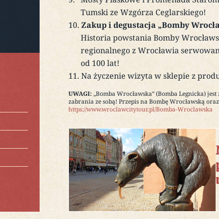
Tumski ze Wzgórza Ceglarskiego!
Zakup i degustacja „Bomby Wrocł
Historia powstania Bomby Wrocławsk
regionalnego z Wrocławia serwowan
od 100 lat!
Na życzenie wizyta w sklepie z pro
UWAGI:
„Bomba Wrocławska” (Bomba Legnicka) jest 
zabrania ze sobą! Przepis na Bombę Wrocławską oraz 
https://www.wroclawcitytour.pl/Bomba-Wroclawska