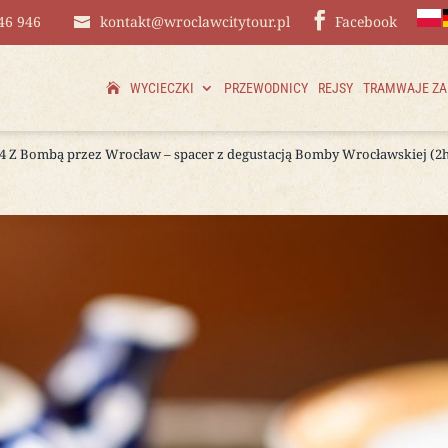
46 946
kontakt@wroclawcitytour.pl
Facebook
WYCIECZKI
PRZEWODNICY
REJSY
TRAMWAJE Z
04 Z Bombą przez Wrocław – spacer z degustacją Bomby Wrocławskiej (2