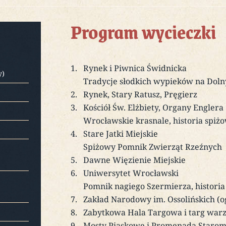
Program wycieczki
Rynek i Piwnica Świdnicka
y)
Tradycje słodkich wypieków na Dol
Rynek, Stary Ratusz, Pręgierz
Kościół Św. Elżbiety, Organy Englera
Wrocławskie krasnale, historia spiż
Stare Jatki Miejskie
Spiżowy Pomnik Zwierząt Rzeźnych
Dawne Więzienie Miejskie
Uniwersytet Wrocławski
Pomnik nagiego Szermierza, histori
Zakład Narodowy im. Ossolińskich (
Zabytkowa Hala Targowa i targ warz
Mosty Piaskowe i Promenada Starom