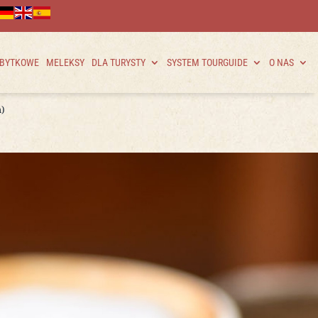
ABYTKOWE
MELEKSY
DLA TURYSTY
SYSTEM TOURGUIDE
O NAS
h)