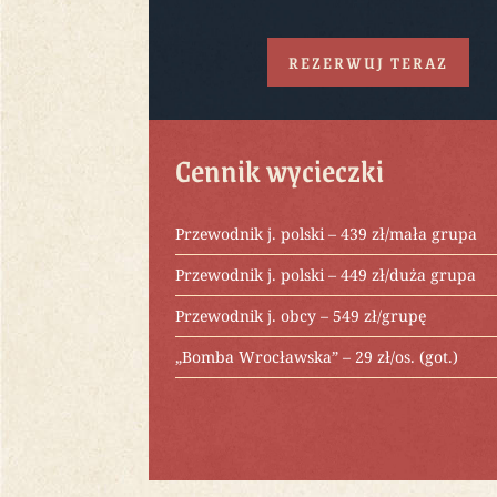
REZERWUJ TERAZ
Cennik wycieczki
Przewodnik j. polski – 439 zł/mała grupa
Przewodnik j. polski – 449 zł/duża grupa
Przewodnik j. obcy – 549 zł/grupę
„Bomba Wrocławska” – 29 zł/os. (got.)