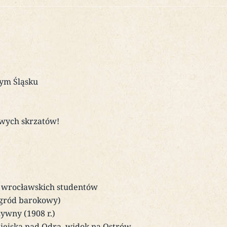
nym Śląsku
owych skrzatów!
a wrocławskich studentów
ogród barokowy)
ywny (1908 r.)
iejska nad Odrą, widok na Ostrów