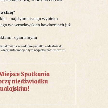
awskiej”
iej – najsłynniejszego wypieku
ego we wrocławskich kawiarniach już
duktami regionalnymi
zapakowana w ozdobne pudełko – idealnie do
więcej informacji o tym wypieku znajdziesz tu:
Miejsce Spotkania
przy niedźwiadku
malajskim!