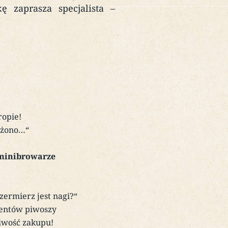
 zaprasza specjalista –
ropie!
ożono…“
minibrowarze
ermierz jest nagi?“
dentów piwoszy
iwość zakupu!