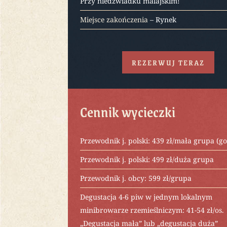
Przy niedźwiadku malajskim!
Miejsce zakończenia
– Rynek
REZERWUJ TERAZ
Cennik wycieczki
Przewodnik j. polski: 439 zł/mała grupa (go
Przewodnik j. polski: 499 zł/duża grupa
Przewodnik j. obcy: 599 zł/grupa
Degustacja 4-6 piw w jednym lokalnym
minibrowarze rzemieślniczym: 41-54 zł/os.
„Degustacja mała” lub „degustacja duża”