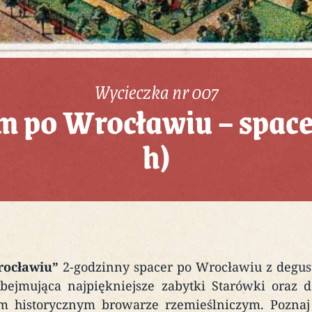
Wycieczka nr 007
 po Wrocławiu – spacer
h)
rocławiu”
2-godzinny spacer po Wrocławiu z degus
jmująca najpiękniejsze zabytki Starówki oraz de
 historycznym browarze rzemieślniczym. Poznaj