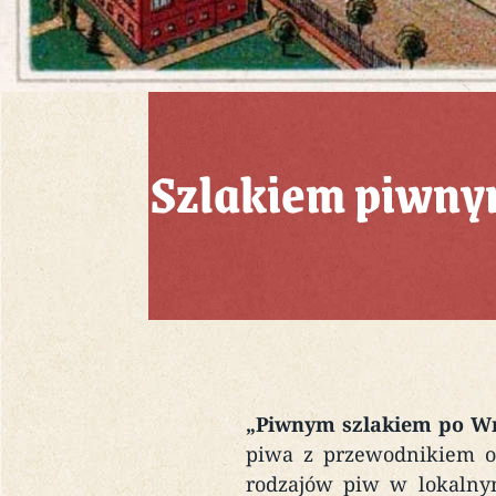
Szlakiem piwnym
„Piwnym szlakiem po W
piwa z przewodnikiem obe
rodzajów piw w lokalnym