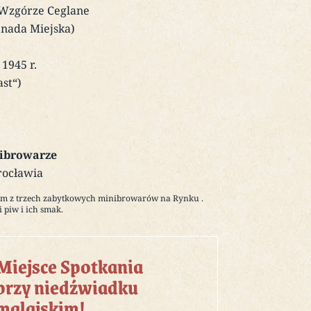
 Wzgórze Ceglane
nada Miejska)
1945 r.
st“)
ibrowarze
rocławia
ym z trzech zabytkowych minibrowarów na Rynku .
 piw i ich smak.
Miejsce Spotkania
przy niedźwiadku
malajskim!