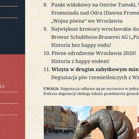
Punkt widokowy na Ostrów Tumski,
Promenada nad Odra (Dawna Prome
„Wojna piwna“ we Wrocławiu
Największe browary wrocławskie do 
Browar Schultheiss-Brauerei AG („Pia
Historia bez happy endu!
Piwne odrodzenie Wrocławia 2020!
Historia z happy endem!
Wizyta w drugim zabytkowym min
Degustacja piw rzemieślniczych z W
t.)
UWAGA:
Degustacja odbywa się po wycieczce w jedn
Podczas degustacji obsługa lokalu przedstawia gatunki