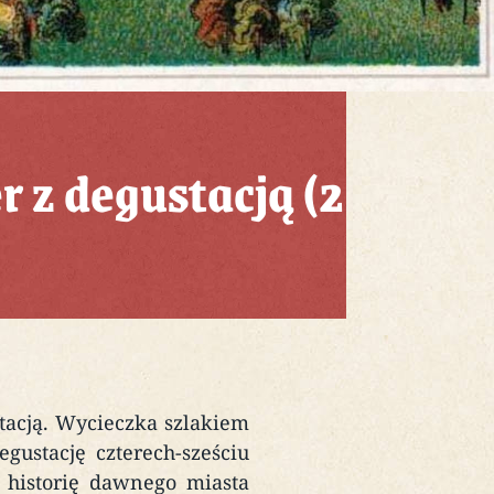
 z degustacją (2
tacją. Wycieczka szlakiem
gustację czterech-sześciu
 historię dawnego miasta