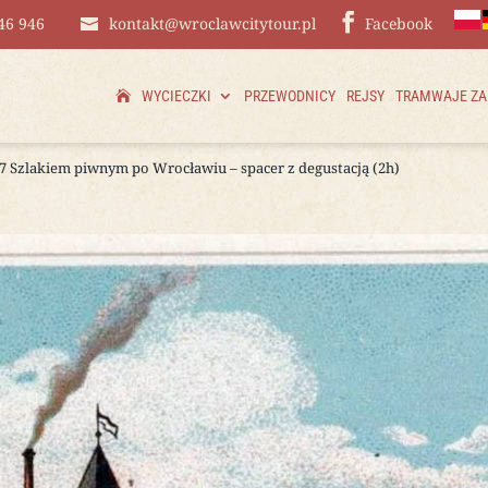
46 946
kontakt@wroclawcitytour.pl
Facebook
WYCIECZKI
PRZEWODNICY
REJSY
TRAMWAJE Z
07 Szlakiem piwnym po Wrocławiu – spacer z degustacją (2h)