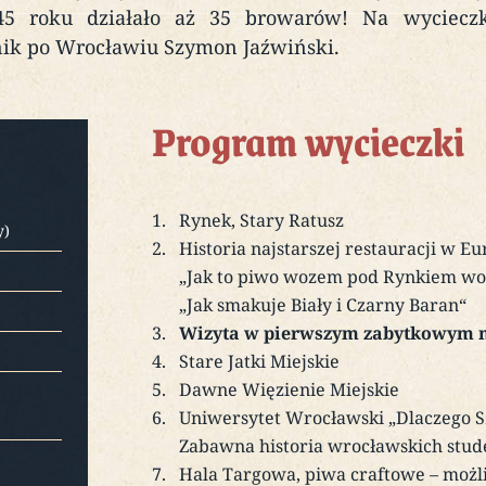
 roku działało aż 35 browarów! Na wycieczkę
ik po Wrocławiu Szymon Jaźwiński.
Program wycieczki
Rynek, Stary Ratusz
y)
Historia najstarszej restauracji w Eu
„Jak to piwo wozem pod Rynkiem w
„Jak smakuje Biały i Czarny Baran“
Wizyta w pierwszym zabytkowym 
Stare Jatki Miejskie
Dawne Więzienie Miejskie
Uniwersytet Wrocławski „Dlaczego Sz
Zabawna historia wrocławskich stu
Hala Targowa, piwa craftowe – możl