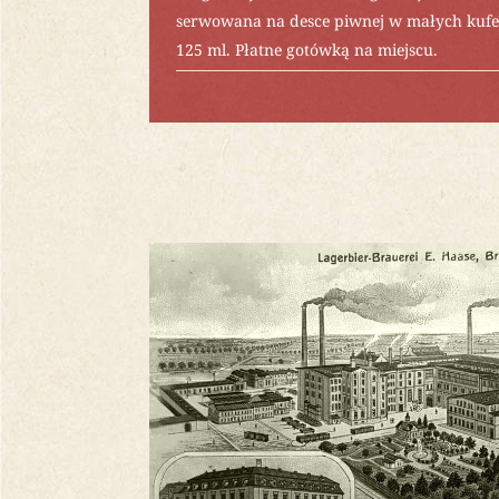
serwowana na desce piwnej w małych kufe
125 ml. Płatne gotówką na miejscu.