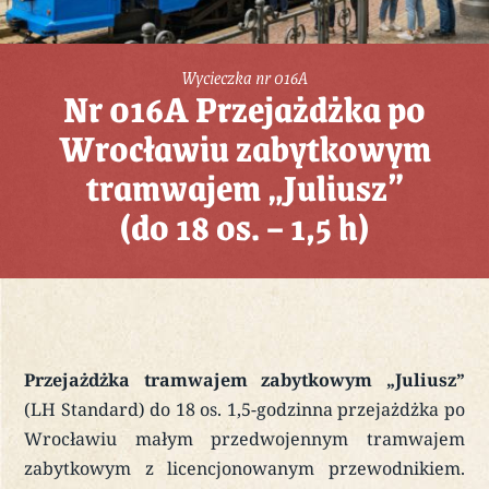
Wycieczka nr 016A
Nr 016A Przejażdżka po
Wrocławiu zabytkowym
tramwajem „Juliusz”
(do 18 os. – 1,5 h)
Przejażdżka tramwajem zabytkowym „Juliusz”
(LH Standard) do 18 os. 1,5-godzinna przejażdżka po
Wrocławiu małym przedwojennym tramwajem
zabytkowym z licencjonowanym przewodnikiem.