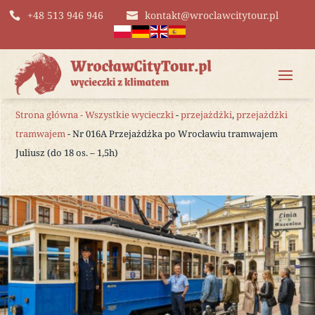
+48 513 946 946
kontakt@wroclawcitytour.pl
Strona główna
-
Wszystkie wycieczki
-
przejażdżki
,
przejażdżki
tramwajem
- Nr 016A Przejażdżka po Wrocławiu tramwajem
Juliusz (do 18 os. – 1,5h)