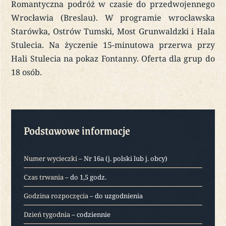
Romantyczna podróż w czasie do przedwojennego
Wrocławia (Breslau). W programie wrocławska
Starówka, Ostrów Tumski, Most Grunwaldzki i Hala
Stulecia. Na życzenie 15-minutowa przerwa przy
Hali Stulecia na pokaz Fontanny. Oferta dla grup do
18 osób.
Podstawowe informacje
Numer wycieczki
– Nr 16a (j. polski lub j. obcy)
Czas trwania
– do 1,5 godz.
Godzina rozpoczęcia
– do uzgodnienia
Dzień tygodnia
– codziennie