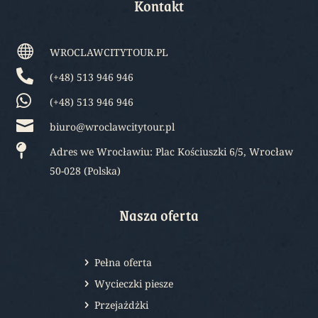
Kontakt

WROCLAWCITYTOUR.PL

(+48) 513 946 946

(+48) 513 946 946

biuro@wroclawcitytour.pl

Adres we Wrocławiu: Plac Kościuszki 6/5, Wrocław
50-028 (Polska)
Nasza oferta
Pełna oferta
Wycieczki piesze
Przejażdżki