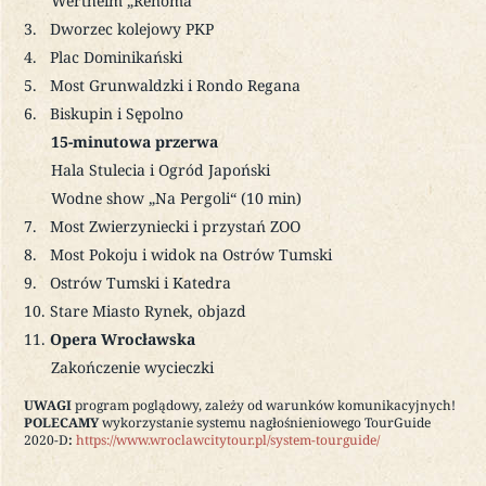
Wertheim „Renoma“
Dworzec kolejowy PKP
Plac Dominikański
Most Grunwaldzki i Rondo Regana
Biskupin i Sępolno
15-minutowa przerwa
Hala Stulecia i Ogród Japoński
Wodne show „Na Pergoli“ (10 min)
Most Zwierzyniecki i przystań ZOO
Most Pokoju i widok na Ostrów Tumski
Ostrów Tumski i Katedra
Stare Miasto Rynek, objazd
Opera Wrocławska
Zakończenie wycieczki
UWAGI
program poglądowy, zależy od warunków komunikacyjnych!
POLECAMY
wykorzystanie systemu nagłośnieniowego TourGuide
2020-D
:
https://www.wroclawcitytour.pl/system-tourguide/