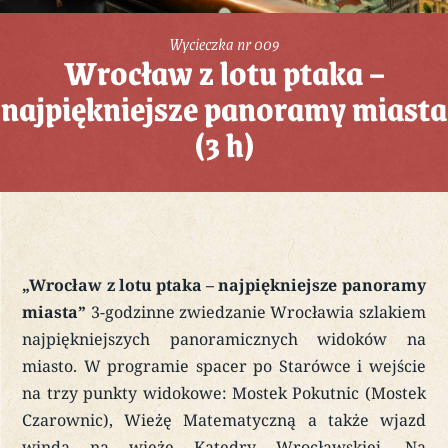
Wycieczka nr 009
Wrocław z lotu ptaka –
najpiękniejsze panoramy miasta
(3 h)
„Wrocław z lotu ptaka – najpiękniejsze panoramy
miasta”
3-godzinne zwiedzanie Wrocławia szlakiem
najpiękniejszych panoramicznych widoków na
miasto. W programie spacer po Starówce i wejście
na trzy punkty widokowe: Mostek Pokutnic (Mostek
Czarownic), Wieżę Matematyczną a także wjazd
windą na wieżę Katedry Wrocławskiej. Na