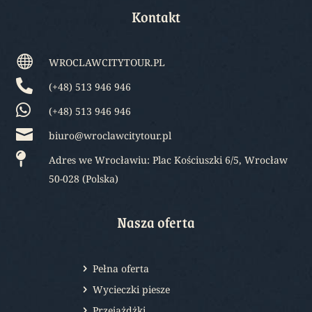
Kontakt

WROCLAWCITYTOUR.PL

(+48) 513 946 946

(+48) 513 946 946

biuro@wroclawcitytour.pl

Adres we Wrocławiu: Plac Kościuszki 6/5, Wrocław
50-028 (Polska)
Nasza oferta
Pełna oferta
Wycieczki piesze
Przejażdżki