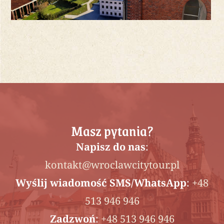
Masz pytania?
Napisz do nas
:
kontakt@wroclawcitytour.pl
Wyślij wiadomość SMS/WhatsApp
:
+48
513 946 946
Zadzwoń
:
+48 513 946 946