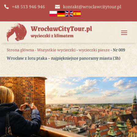
+48 513 946 946
kontakt@wroclawcitytour.pl
Strona główna
-
Wszystkie wycieczki
-
wycieczki piesze
- Nr 009
Wrocław z lotu ptaka – najpiękniejsze panoramy miasta (3h)