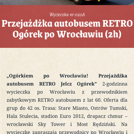
Wycieczka nr 020A
Przejażdżka autobusem RETRO
Ogórek po Wrocławiu (2h)
„Ogórkiem po Wrocławiu! Przejażdżka
autobusem RETRO Jelcz Ogórek”
2-godzinna
wycieczka po Wrocławiu z przewodnikiem
zabytkowym RETRO autobusem z lat 60. Oferta dla
grup do 42 os. Trasa: Stare Miasto, Ostrów Tumski,
Hala Stulecia, stadion Euro 2012, drapacz chmur –
wrocławski Sky Tower i Most Rędziński. Na
wycieczkę zapraszają przewodnicy po Wrocławiu i