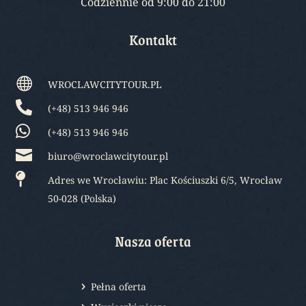
Codziennie od 9:00 do 21:00
Kontakt

WROCLAWCITYTOUR.PL

(+48) 513 946 946

(+48) 513 946 946

biuro@wroclawcitytour.pl

Adres we Wrocławiu: Plac Kościuszki 6/5, Wrocław
50-028 (Polska)
Nasza oferta
Pełna oferta