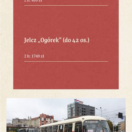
Jelcz „Ogórek” (do 42 os.)
2 h: 1749 zł