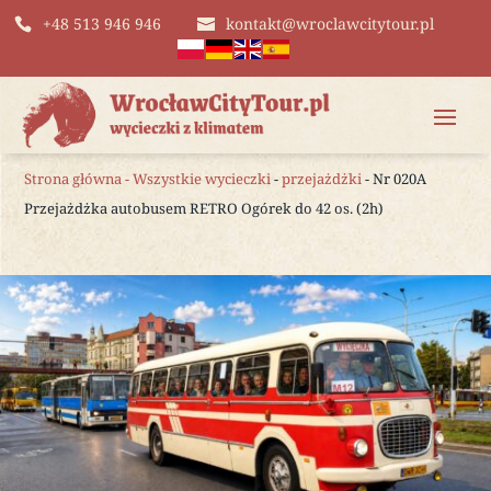
+48 513 946 946
kontakt@wroclawcitytour.pl
Strona główna
-
Wszystkie wycieczki
-
przejażdżki
- Nr 020A
Przejażdżka autobusem RETRO Ogórek do 42 os. (2h)