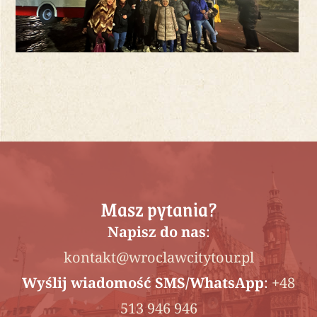
Masz pytania?
Napisz do nas
:
kontakt@wroclawcitytour.pl
Wyślij wiadomość SMS/WhatsApp
:
+48
513 946 946