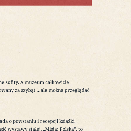
ne sufity. A muzeum całkowicie
howany za szybą) …ale można przeglądać
a o powstaniu i recepcji książki
ć wystawy stałej, „Misja: Polska”, to