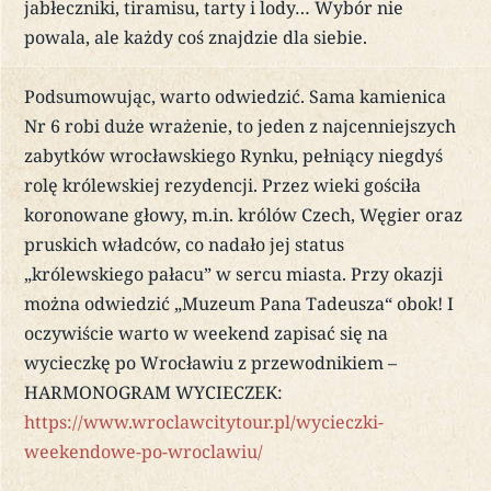
jabłeczniki, tiramisu, tarty i lody… Wybór nie
powala, ale każdy coś znajdzie dla siebie.
Podsumowując, warto odwiedzić. Sama kamienica
Nr 6 robi duże wrażenie, to jeden z najcenniejszych
zabytków wrocławskiego Rynku, pełniący niegdyś
rolę królewskiej rezydencji. Przez wieki gościła
koronowane głowy, m.in. królów Czech, Węgier oraz
pruskich władców, co nadało jej status
„królewskiego pałacu” w sercu miasta. Przy okazji
można odwiedzić „Muzeum Pana Tadeusza“ obok! I
oczywiście warto w weekend zapisać się na
wycieczkę po Wrocławiu z przewodnikiem –
HARMONOGRAM WYCIECZEK:
https://www.wroclawcitytour.pl/wycieczki-
weekendowe-po-wroclawiu/