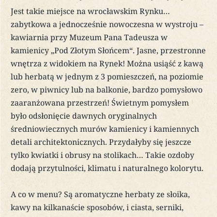
Jest takie miejsce na wrocławskim Rynku…
zabytkowa a jednocześnie nowoczesna w wystroju –
kawiarnia przy Muzeum Pana Tadeusza w
kamienicy „Pod Złotym Słońcem“. Jasne, przestronne
wnętrza z widokiem na Rynek! Można usiąść z kawą
lub herbatą w jednym z 3 pomieszczeń, na poziomie
zero, w piwnicy lub na balkonie, bardzo pomysłowo
zaaranżowana przestrzeń! Świetnym pomysłem
było odsłonięcie dawnych oryginalnych
średniowiecznych murów kamienicy i kamiennych
detali architektonicznych. Przydałyby się jeszcze
tylko kwiatki i obrusy na stolikach… Takie ozdoby
dodają przytulności, klimatu i naturalnego kolorytu.
A co w menu? Są aromatyczne herbaty ze słoika,
kawy na kilkanaście sposobów, i ciasta, serniki,