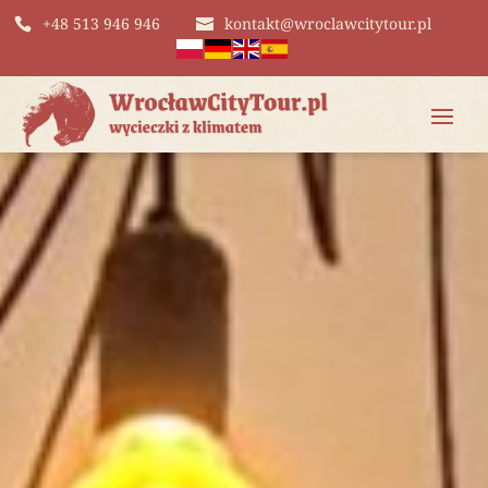
+48 513 946 946
kontakt@wroclawcitytour.pl