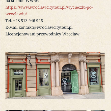
na stronie WWW:
https://www.wroclawcitytour.pl/wycieczki-po-
wroclawiu/
Tel. +48 513 946 946
E-Mail kontakt@wroclawcitytour.pl
Licencjonowani przewodnicy Wrocław