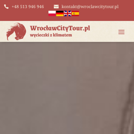
+48 513 946 946
kontakt@wroclawcitytour.pl