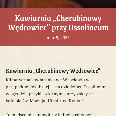
Kawiarnia „Cherubinowy
Wędrowiec” przy Ossolineum
mar 9, 2026
Kawiarnia „Cherubinowy Wędrowiec”
Klimatyczna kawiarenka we Wrocławiu w
przepięknej lokalizacji… na dziedzińcu Ossolineum –
w ogrodzie przyklasztornym – przy zakrystii
kościoła św. Macieja, 10 min. od Rynku!
To miejsce niesamowite, z jednej strony perła