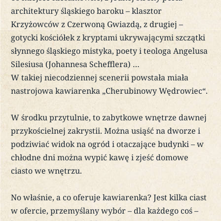
architektury śląskiego baroku – klasztor
Krzyżowców z Czerwoną Gwiazdą, z drugiej –
gotycki kościółek z kryptami ukrywającymi szczątki
słynnego śląskiego mistyka, poety i teologa Angelusa
Silesiusa (Johannesa Schefflera) …
W takiej niecodziennej scenerii powstała miała
nastrojowa kawiarenka „Cherubinowy Wędrowiec“.
W środku przytulnie, to zabytkowe wnętrze dawnej
przykościelnej zakrystii. Można usiąść na dworze i
podziwiać widok na ogród i otaczające budynki – w
chłodne dni można wypić kawę i zjeść domowe
ciasto we wnętrzu.
No właśnie, a co oferuje kawiarenka? Jest kilka ciast
w ofercie, przemyślany wybór – dla każdego coś –