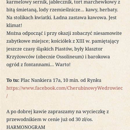
karmelowy sernik, jabłecznik, tort marchewkowy z
bitą śmietaną, lody rzemieślnicze… kawy, herbaty.
Na stolikach kwiatki. Ładna zastawa kawowa. Jest
klimat!
Można odpocząć i przy okazji zobaczyć niesamowite
zabytkowe miejsce; kościółek z XIII w. pamiętający
jeszcze czasy śląskich Piastów, były klasztor
Krzyżowców (obecnie Ossolineum) i barokowa
ogród z fontannami… Warto!
To tu:
Plac Nankiera 17a, 10 min. od Rynku
https://www.facebook.com/CherubinowyWedrowiec
/
A po dobrej kawie zapraszamy na wycieczkę z
przewodnikiem w cenie już od 30 zł/os.
HARMONOGRAM