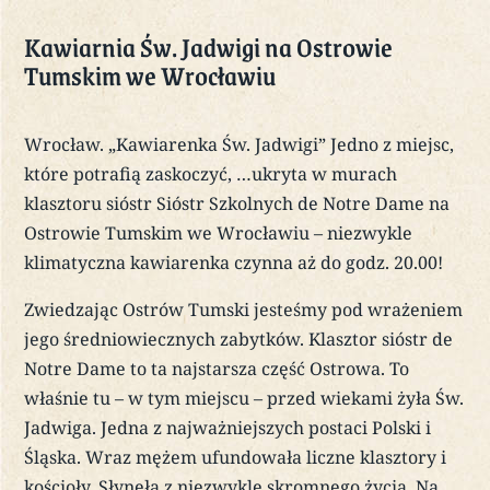
Kawiarnia Św. Jadwigi na Ostrowie
Tumskim we Wrocławiu
Wrocław. „Kawiarenka Św. Jadwigi” Jedno z miejsc,
które potrafią zaskoczyć, …ukryta w murach
klasztoru sióstr Sióstr Szkolnych de Notre Dame na
Ostrowie Tumskim we Wrocławiu – niezwykle
klimatyczna kawiarenka czynna aż do godz. 20.00!
Zwiedzając Ostrów Tumski jesteśmy pod wrażeniem
jego średniowiecznych zabytków. Klasztor sióstr de
Notre Dame to ta najstarsza część Ostrowa. To
właśnie tu – w tym miejscu – przed wiekami żyła Św.
Jadwiga. Jedna z najważniejszych postaci Polski i
Śląska. Wraz mężem ufundowała liczne klasztory i
kościoły. Słynęła z niezwykle skromnego życia. Na