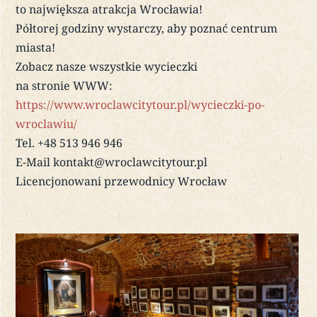
to największa atrakcja Wrocławia!
Półtorej godziny wystarczy, aby poznać centrum
miasta!
Zobacz nasze wszystkie wycieczki
na stronie WWW:
https://www.wroclawcitytour.pl/wycieczki-po-
wroclawiu/
Tel. +48 513 946 946
E-Mail kontakt@wroclawcitytour.pl
Licencjonowani przewodnicy Wrocław