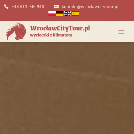
+48 513 946 946
kontakt@wroclawcitytour.pl