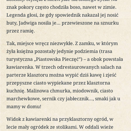
znak pokory często chodziła boso, nawet w zimie.
Legenda głosi, że gdy spowiednik nakazał jej nosić
buty, Jadwiga nosiła je… przewieszone na sznurku
przez ramię.
Tak, miejsce wręcz niezwykłe. Z zamku, w którym
żyła księżna pozostały jedynie podziemia (trasa
turystyczna „Piastowska Pieczęć”) – a obok powstała
kawiarenka. W trzech odrestaurowanych salach na
parterze klasztoru można wypić dziś kawę i zjeść
przepyszne ciasto wypiekane przez klasztorna
kuchnię. Malinowa chmurka, miodownik, ciasto
marchewkowe, sernik czy jabłecznik…, smaki jak u
mamy w domu!
Widok z kawiarenki na przyklasztorny ogród, w
lecie mały ogródek ze stolikami. W oddali wieże